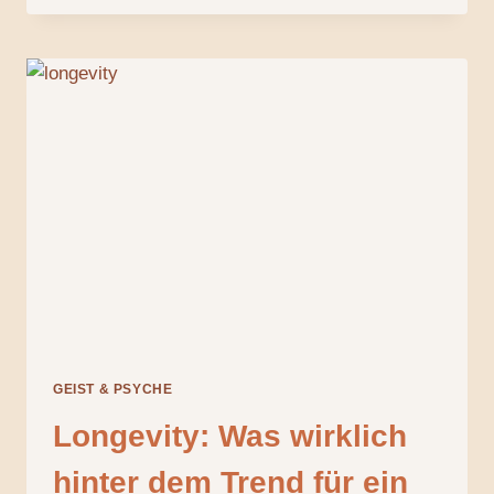
UND
LANGLEBIGKEIT:
WAS
WIRKLICH
HINTER
DEN
REGIONEN
STECKT,
IN
DENEN
MENSCHEN
BESONDERS
ALT
WERDEN
GEIST & PSYCHE
Longevity: Was wirklich
hinter dem Trend für ein