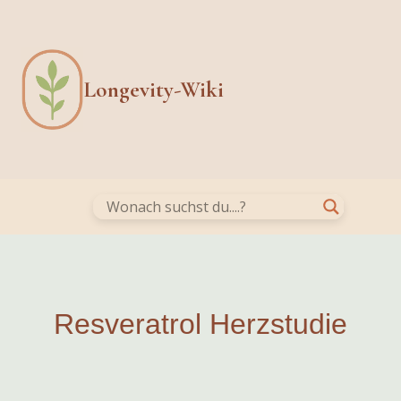
Skip
to
content
Longevity-Wiki
Resveratrol Herzstudie