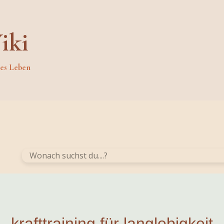
iki
des Leben
krafttraining für langlebigkeit