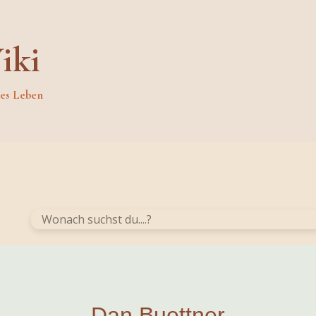
iki
des Leben
Dan Buettner